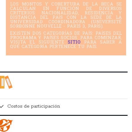
LOS MONTOS Y COBERTURA DE LA BECA SE
CALCULAN EN FUNCIÓN DE DIVERSOS
CRITERIOS: NACIONALIDAD, RESIDENCIA Y
DISTANCIA DEL PAÍS CON LA SEDE DE LA
UNIVERSIDAD COORDINADORA (UNIVERSITÉ
SORBONNE NOUVELLE - PARIS 3, PARÍS).
EXISTEN DOS CATEGORÍAS DE PAÍS: PAÍSES DEL
PROGRAMA Y PAÍSES SOCIOS.
PARA COMENZAR,
VISITA EL SIGUIENTE
SITIO
P
ARA SABER A
QUÉ CATEGORÍA PERTENECE TU PAÍS.
Costos de participación