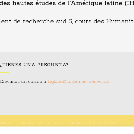
 des hautes études de l’Amérique latine (
t de recherche sud 5, cours des Humanités
¿TIENES UNA PREGUNTA?
Envíanos un correo a:
laglobe@sorbonne-nouvelle.fr
OTROS
PROGRAMA
POSTULACIÓN
ESTUDIANTES
CONTACTO
FAQ
Copyright 2023 © LAGLOBE