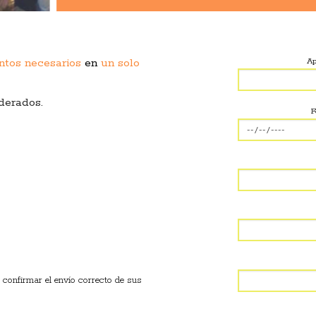
ntos necesarios
en
un solo
Ap
derados.
F
confirmar el envío correcto de sus